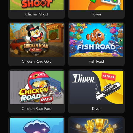
Chicken Shoot
Tower
Chicken Road Gold
Fish Road
Chicken Road Race
Diver