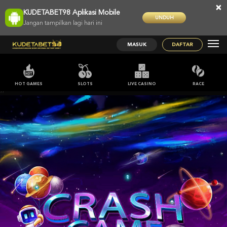
×
KUDETABET98 Aplikasi Mobile
UNDUH
Jangan tampilkan lagi hari ini
MASUK
DAFTAR
HOT GAMES
SLOTS
LIVE CASINO
RACE
;;