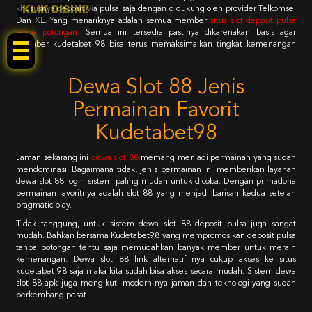
KLIK DISINI!
khususnya deposit via pulsa saja dengan didukung oleh provider Telkomsel
Dan XL. Yang menariknya adalah semua member
situs slot deposit pulsa
tanpa potongan
.
Semua ini tersedia pastinya dikarenakan basis agar
member kudetabet 98 bisa terus memaksimalkan tingkat kemenangan
nya.
Dewa Slot 88 Jenis
Permainan Favorit
Kudetabet98
Jaman sekarang ini
dewa slot 88
memang menjadi permainan yang sudah
mendominasi. Bagaimana tidak, jenis permainan ini memberikan layanan
dewa slot 88 login sistem paling mudah untuk dicoba. Dengan primadona
permainan favoritnya adalah slot 88 yang menjadi barisan kedua setelah
pragmatic play.
Tidak tanggung, untuk sistem dewa slot 88 deposit pulsa juga sangat
mudah. Bahkan bersama Kudetabet98 yang mempromosikan deposit pulsa
tanpa potongan tentu saja memudahkan banyak member untuk meraih
kemenangan. Dewa slot 88 link alternatif nya cukup akses ke situs
kudetabet 98 saja maka kita sudah bisa akses secara mudah. Sistem dewa
slot 88 apk juga mengikuti modern nya jaman dan teknologi yang sudah
berkembang pesat