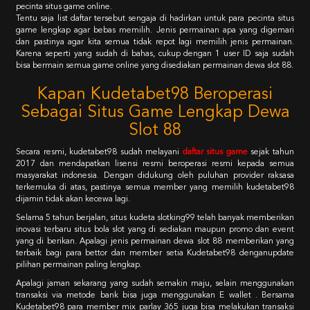
pecinta situs game online.
Tentu saja list daftar tersebut sengaja di hadirkan untuk para pecinta situs
game lengkap agar bebas memilih. Jenis permainan apa yang digemari
dan pastinya agar kita semua tidak repot lagi memilih jenis permainan.
Karena seperti yang sudah di bahas, cukup dengan 1 user ID saja sudah
bisa bermain semua game online yang disediakan permainan dewa slot 88.
Kapan Kudetabet98 Beroperasi
Sebagai Situs Game Lengkap Dewa
Slot 88
Secara resmi, kudetabet98 sudah melayani
daftar situs game
sejak tahun
2017 dan mendapatkan lisensi resmi beroperasi resmi kepada semua
masyarakat indonesia. Dengan didukung oleh puluhan provider raksasa
terkemuka di atas, pastinya semua member yang memilih kudetabet98
dijamin tidak akan kecewa lagi.
Selama 5 tahun berjalan, situs kudeta slotking99 telah banyak memberikan
inovasi terbaru situs bola slot yang di sediakan maupun promo dan event
yang di berikan. Apalagi jenis permainan dewa slot 88 memberikan yang
terbaik bagi para bettor dan member setia Kudetabet98 denganupdate
pilihan permainan paling lengkap.
Apalagi jaman sekarang yang sudah semakin maju, selain menggunakan
transaksi via metode bank bisa juga menggunakan E wallet . Bersama
Kudetabet98 para member mix parlay 365 juga bisa melakukan transaksi