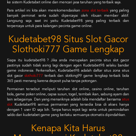
ke sistem Kudetabet online dan mencari jasa taruhan yang terbaik saja.
Para artikel ini kita akan merekomendasikan
zona slot terbaik
yang paling
banyak peminat serta sudah dipercayai oleh ribuan member aktif.
Langsung saja saat ini yaitu Kudetabet98 yang paling terbaik dan
terpercaya untuk para kalangan pecinta game online.
Kudetabet98 Situs Slot Gacor
Slothoki777 Game Lengkap
Siapa itu kudetabet98 ? Jika anda merupakan pecinta situs slot gacor
pastinya sudah tidak asing lagi dengan agen Kudetabet98 selaku bandar
game indonesia. Perkenalkan, Kudetabet98 adalah daftar situs zona situs
slot gacor
slothoki777
terbaik dan slotking99 game lengkap terbaik bola
365 pasti menang karena deposit pulsa tanpa potongan.
Permainan tersebut meliputi taruhan slot online, casino online, taruhan
bola, game poker online, capsa susun, togel, tembak ikan, sabung ayam dan
lain sebagainya. Dan yang menariknya adalah bila mendaftar bersama
situs
slot
Kudetabet98 semua permainan yang tersedia bisa di akses hanya
dengan 1 user ID saja loh. Tanpa harus repot lagi serta untuk pemindahan
saldo dari kudetabet game yang berlaku semuanya otomatis dipindahkan.
Kenapa Kita Harus