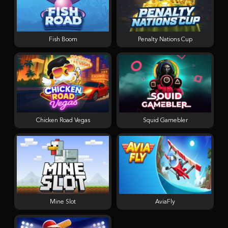
Fish Boom
Penalty Nations Cup
Chicken Road Vegas
Squid Gamebler
Mine Slot
AviaFly