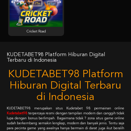
Cricket Road
KUDETABET98 Platform Hiburan Digital
Terbaru di Indonesia
KUDETABET98 Platform
Hiburan Digital Terbaru
di Indonesia
KUDETABET98 merupakan situs Kudetabet 98 permainan online
Kudetabet98
terpercaya resmi dengan tampilan modern dan canggih tidak
lupa dengan bonus berlimpah. Bagaimana tidak ? zona situs game online
sudah berkembang semakin lengkap, modern dan banyak jenis. Tentu saja
para pecinta game yang awalnya hanya bermain di darat juga ikut beralih