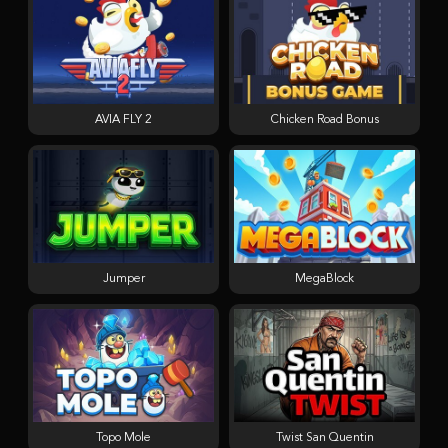
AVIA FLY 2
Chicken Road Bonus
Jumper
MegaBlock
Topo Mole
Twist San Quentin