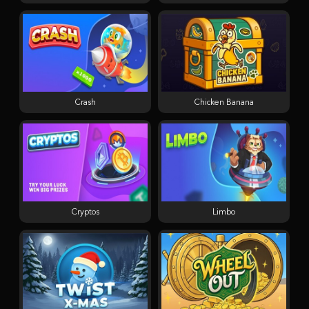
Crash
Chicken Banana
Cryptos
Limbo