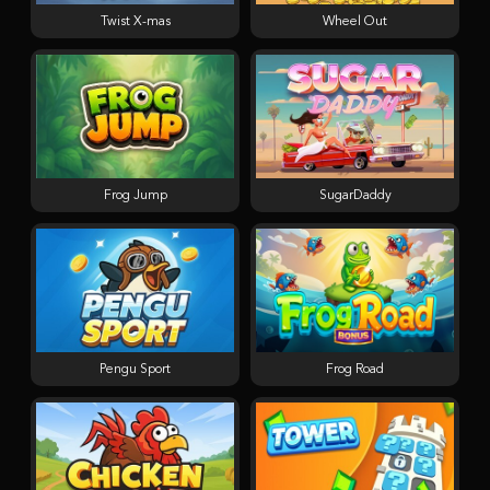
Twist X-mas
Wheel Out
Frog Jump
SugarDaddy
Pengu Sport
Frog Road