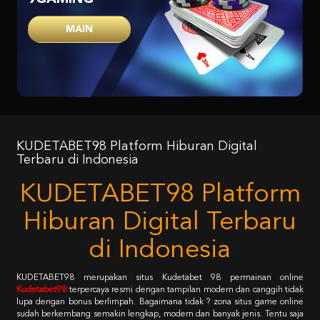
MAIN
KUDETABET98 Platform Hiburan Digital
Terbaru di Indonesia
KUDETABET98 Platform
Hiburan Digital Terbaru
di Indonesia
KUDETABET98 merupakan situs Kudetabet 98 permainan online
Kudetabet98
terpercaya resmi dengan tampilan modern dan canggih tidak
lupa dengan bonus berlimpah. Bagaimana tidak ? zona situs game online
sudah berkembang semakin lengkap, modern dan banyak jenis. Tentu saja