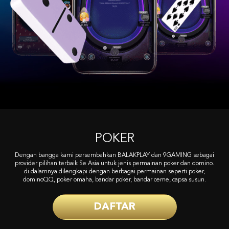
POKER
Dengan bangga kami persembahkan BALAKPLAY dan 9GAMING sebagai
provider pilihan terbaik Se Asia untuk jenis permainan poker dan domino.
di dalamnya dilengkapi dengan berbagai permainan seperti poker,
dominoQQ, poker omaha, bandar poker, bandar ceme, capsa susun.
DAFTAR