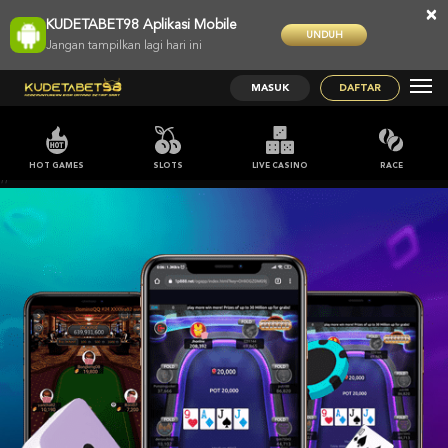
×
KUDETABET98 Aplikasi Mobile
UNDUH
Jangan tampilkan lagi hari ini
MASUK
DAFTAR
HOT GAMES
SLOTS
LIVE CASINO
RACE
;;