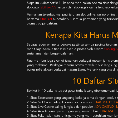
Siapa itu kudetabet98 ? Jika anda merupakan pecinta situs slot 
slot gacor
slothoki777
terbaik dan slotking99 game lengkap terba
Permainan tersebut meliputi taruhan slot online, casino onlin
bersama
situs slot
Kudetabet98 semua permainan yang tersedia b
otomatis dipindahkan.
Kenapa Kita Harus M
Sebagai agen online terpercaya pastinya semua pecinta taruhan
menit saja. Semua transaksi akan diproses oleh sistem
slotking9
serta ramah dan berpengalaman.
Para member juga akan di tawarkan berbagai macam jenis prom
yang maksimal. Berbagai macam promo tersebut bisa langsung
bonus refferal, dan berbagai macam Event Menarik yang bisa di kl
10 Daftar Si
Berikut ini 10 daftar situs slot gacor terbaik yang direkomendasi 
1. Situs Sportsbook yang langsung bekerja sama dengan produk r
2. Situs Slot Gacor paling booming di indonesia :
PRAGMATIC PLAY
3. Situs Live Casino paling lengkap dan populer :
ION CASINO | 
4. Situs Arcade jenis game ringan yang menghibur :
PRAGMATIC 
5. Situs Poker salah satu jenis game yang membutuhkan keahlian