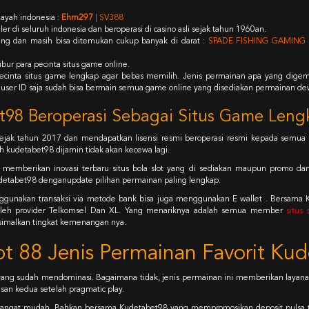
ayah indonesia :
Ehm297
| SV388
 di seluruh indonesia dan beroperasi di casino asli sejak tahun 1960an.
ng dan masih bisa ditemukan cukup banyak di darat :
SPADE FISHING GAMING 
bur para pecinta situs game online.
a pecinta situs game lengkap agar bebas memilih. Jenis permainan apa yang digema
 user ID saja sudah bisa bermain semua game online yang disediakan permainan dew
98 Beroperasi Sebagai Situs Game Leng
ejak tahun 2017 dan mendapatkan lisensi resmi beroperasi resmi kepada semua 
 kudetabet98 dijamin tidak akan kecewa lagi.
k memberikan inovasi terbaru situs bola slot yang di sediakan maupun promo da
detabet98 denganupdate pilihan permainan paling lengkap.
ggunakan transaksi via metode bank bisa juga menggunakan E wallet . Bersama
g oleh provider Telkomsel Dan XL. Yang menariknya adalah semua member
situs
simalkan tingkat kemenangan nya.
t 88 Jenis Permainan Favorit Ku
g sudah mendominasi. Bagaimana tidak, jenis permainan ini memberikan layanan
san kedua setelah pragmatic play.
uga sangat mudah. Bahkan bersama Kudetabet98 yang mempromosikan deposit puls