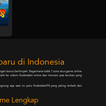
aru di Indonesia
gan bonus berlimpah. Bagaimana tidak ? zona situs game online
alih ke sistem Kudetabet online dan mencari jasa taruhan yang
gsung saja saat ini yaitu Kudetabet98 yang paling terbaik dan
Game Lengkap