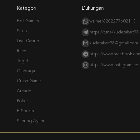
Kategori
Dukungan
Hot Games
wa.me/6282277602113
Slots
https://t.me/kudetabet98
Live Casino
kudetabet98@gmail.com
Race
https://www.facebook.co
Togel
https://www.instagram.c
Olahraga
Crash Game
Arcade
Poker
E-Sports
Sabung Ayam