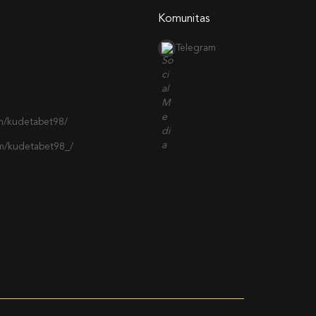
Komunitas
Telegram
m/kudetabet98/
om/kudetabet98_/