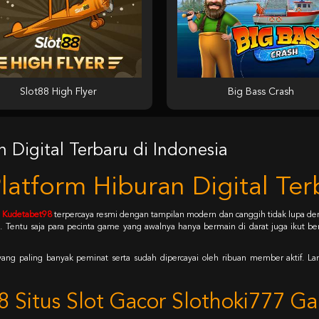
Slot88 High Flyer
Big Bass Crash
Digital Terbaru di Indonesia
tform Hiburan Digital Terb
e
Kudetabet98
terpercaya resmi dengan tampilan modern dan canggih tidak lupa den
entu saja para pecinta game yang awalnya hanya bermain di darat juga ikut ber
yang paling banyak peminat serta sudah dipercayai oleh ribuan member aktif. Lan
 Situs Slot Gacor Slothoki777 