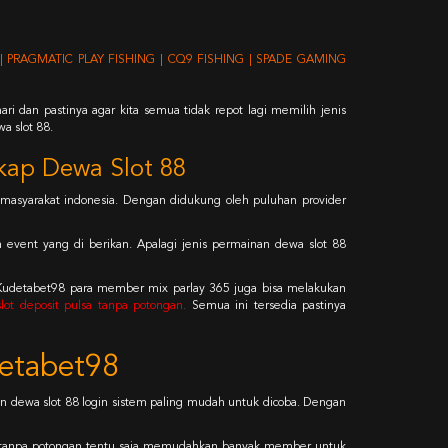
| PRAGMATIC PLAY FISHING | CQ9 FISHING | SPADE GAMING
ri dan pastinya agar kita semua tidak repot lagi memilih jenis
a slot 88.
kap Dewa Slot 88
masyarakat indonesia. Dengan didukung oleh puluhan provider
n event yang di berikan. Apalagi jenis permainan dewa slot 88
 Kudetabet98 para member mix parlay 365 juga bisa melakukan
 slot deposit pulsa tanpa potongan
.
Semua ini tersedia pastinya
detabet98
 dewa slot 88 login sistem paling mudah untuk dicoba. Dengan
a tanpa potongan tentu saja memudahkan banyak member untuk