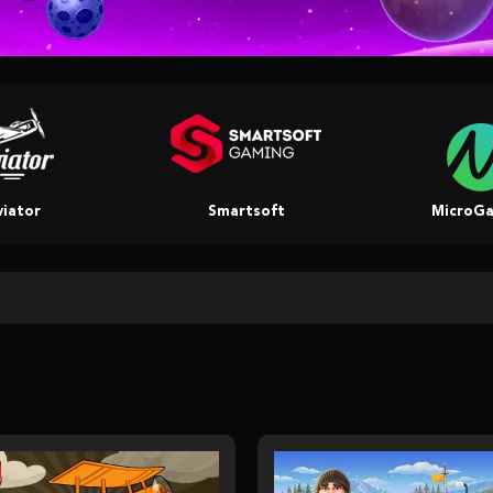
viator
Smartsoft
MicroG