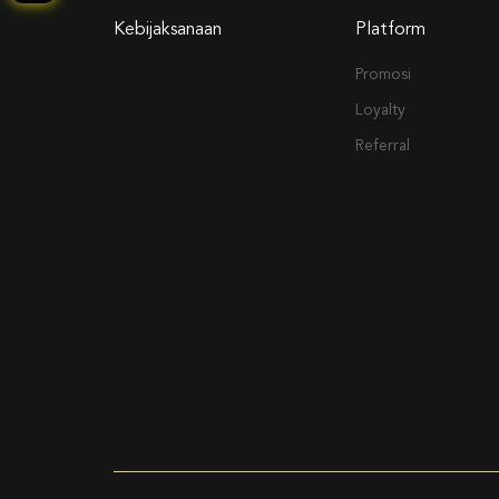
Kebijaksanaan
Platform
Promosi
Loyalty
Referral